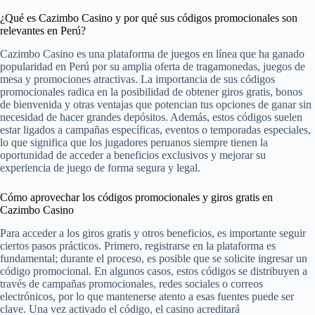
¿Qué es Cazimbo Casino y por qué sus códigos promocionales son
relevantes en Perú?
Cazimbo Casino es una plataforma de juegos en línea que ha ganado
popularidad en Perú por su amplia oferta de tragamonedas, juegos de
mesa y promociones atractivas. La importancia de sus códigos
promocionales radica en la posibilidad de obtener giros gratis, bonos
de bienvenida y otras ventajas que potencian tus opciones de ganar sin
necesidad de hacer grandes depósitos. Además, estos códigos suelen
estar ligados a campañas específicas, eventos o temporadas especiales,
lo que significa que los jugadores peruanos siempre tienen la
oportunidad de acceder a beneficios exclusivos y mejorar su
experiencia de juego de forma segura y legal.
Cómo aprovechar los códigos promocionales y giros gratis en
Cazimbo Casino
Para acceder a los giros gratis y otros beneficios, es importante seguir
ciertos pasos prácticos. Primero, registrarse en la plataforma es
fundamental; durante el proceso, es posible que se solicite ingresar un
código promocional. En algunos casos, estos códigos se distribuyen a
través de campañas promocionales, redes sociales o correos
electrónicos, por lo que mantenerse atento a esas fuentes puede ser
clave. Una vez activado el código, el casino acreditará