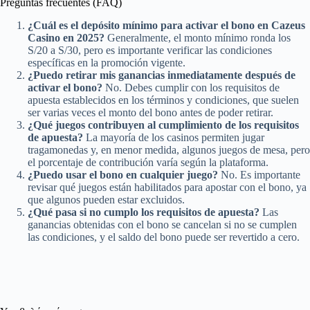
Preguntas frecuentes (FAQ)
¿Cuál es el depósito mínimo para activar el bono en Cazeus
Casino en 2025?
Generalmente, el monto mínimo ronda los
S/20 a S/30, pero es importante verificar las condiciones
específicas en la promoción vigente.
¿Puedo retirar mis ganancias inmediatamente después de
activar el bono?
No. Debes cumplir con los requisitos de
apuesta establecidos en los términos y condiciones, que suelen
ser varias veces el monto del bono antes de poder retirar.
¿Qué juegos contribuyen al cumplimiento de los requisitos
de apuesta?
La mayoría de los casinos permiten jugar
tragamonedas y, en menor medida, algunos juegos de mesa, pero
el porcentaje de contribución varía según la plataforma.
¿Puedo usar el bono en cualquier juego?
No. Es importante
revisar qué juegos están habilitados para apostar con el bono, ya
que algunos pueden estar excluidos.
¿Qué pasa si no cumplo los requisitos de apuesta?
Las
ganancias obtenidas con el bono se cancelan si no se cumplen
las condiciones, y el saldo del bono puede ser revertido a cero.