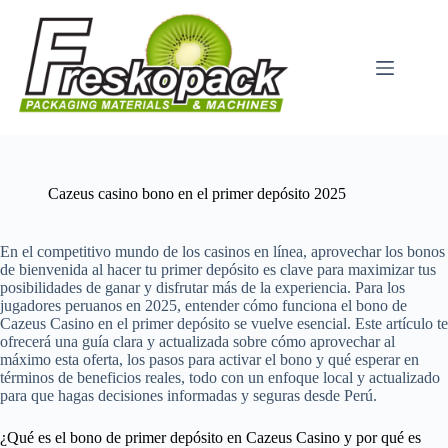
Μετάβαση
στο
περιεχόμενο
Cazeus casino bono en el primer depósito 2025
En el competitivo mundo de los casinos en línea, aprovechar los bonos
de bienvenida al hacer tu primer depósito es clave para maximizar tus
posibilidades de ganar y disfrutar más de la experiencia. Para los
jugadores peruanos en 2025, entender cómo funciona el bono de
Cazeus Casino en el primer depósito se vuelve esencial. Este artículo te
ofrecerá una guía clara y actualizada sobre cómo aprovechar al
máximo esta oferta, los pasos para activar el bono y qué esperar en
términos de beneficios reales, todo con un enfoque local y actualizado
para que hagas decisiones informadas y seguras desde Perú.
¿Qué es el bono de primer depósito en Cazeus Casino y por qué es