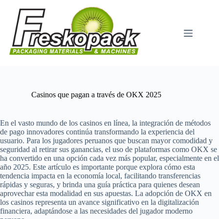
Μετάβαση
στο
περιεχόμενο
Casinos que pagan a través de OKX 2025
En el vasto mundo de los casinos en línea, la integración de métodos
de pago innovadores continúa transformando la experiencia del
usuario. Para los jugadores peruanos que buscan mayor comodidad y
seguridad al retirar sus ganancias, el uso de plataformas como OKX se
ha convertido en una opción cada vez más popular, especialmente en el
año 2025. Este artículo es importante porque explora cómo esta
tendencia impacta en la economía local, facilitando transferencias
rápidas y seguras, y brinda una guía práctica para quienes desean
aprovechar esta modalidad en sus apuestas. La adopción de OKX en
los casinos representa un avance significativo en la digitalización
financiera, adaptándose a las necesidades del jugador moderno