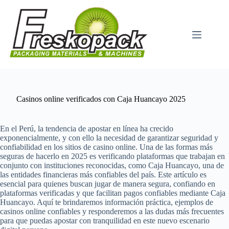
Μετάβαση
στο
περιεχόμενο
Casinos online verificados con Caja Huancayo 2025
En el Perú, la tendencia de apostar en línea ha crecido
exponencialmente, y con ello la necesidad de garantizar seguridad y
confiabilidad en los sitios de casino online. Una de las formas más
seguras de hacerlo en 2025 es verificando plataformas que trabajan en
conjunto con instituciones reconocidas, como Caja Huancayo, una de
las entidades financieras más confiables del país. Este artículo es
esencial para quienes buscan jugar de manera segura, confiando en
plataformas verificadas y que facilitan pagos confiables mediante Caja
Huancayo. Aquí te brindaremos información práctica, ejemplos de
casinos online confiables y responderemos a las dudas más frecuentes
para que puedas apostar con tranquilidad en este nuevo escenario