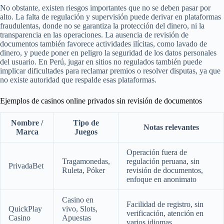
No obstante, existen riesgos importantes que no se deben pasar por
alto. La falta de regulación y supervisión puede derivar en plataformas
fraudulentas, donde no se garantiza la protección del dinero, ni la
transparencia en las operaciones. La ausencia de revisión de
documentos también favorece actividades ilícitas, como lavado de
dinero, y puede poner en peligro la seguridad de los datos personales
del usuario. En Perú, jugar en sitios no regulados también puede
implicar dificultades para reclamar premios o resolver disputas, ya que
no existe autoridad que respalde esas plataformas.
Ejemplos de casinos online privados sin revisión de documentos
Nombre /
Tipo de
Notas relevantes
Marca
Juegos
Operación fuera de
Tragamonedas,
regulación peruana, sin
PrivadaBet
Ruleta, Póker
revisión de documentos,
enfoque en anonimato
Casino en
Facilidad de registro, sin
QuickPlay
vivo, Slots,
verificación, atención en
Casino
Apuestas
varios idiomas