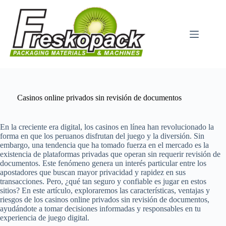
Μετάβαση
στο
περιεχόμενο
Casinos online privados sin revisión de documentos
En la creciente era digital, los casinos en línea han revolucionado la
forma en que los peruanos disfrutan del juego y la diversión. Sin
embargo, una tendencia que ha tomado fuerza en el mercado es la
existencia de plataformas privadas que operan sin requerir revisión de
documentos. Este fenómeno genera un interés particular entre los
apostadores que buscan mayor privacidad y rapidez en sus
transacciones. Pero, ¿qué tan seguro y confiable es jugar en estos
sitios? En este artículo, exploraremos las características, ventajas y
riesgos de los casinos online privados sin revisión de documentos,
ayudándote a tomar decisiones informadas y responsables en tu
experiencia de juego digital.