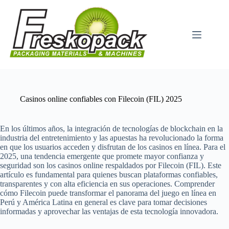
Μετάβαση
στο
περιεχόμενο
Casinos online confiables con Filecoin (FIL) 2025
En los últimos años, la integración de tecnologías de blockchain en la
industria del entretenimiento y las apuestas ha revolucionado la forma
en que los usuarios acceden y disfrutan de los casinos en línea. Para el
2025, una tendencia emergente que promete mayor confianza y
seguridad son los casinos online respaldados por Filecoin (FIL). Este
artículo es fundamental para quienes buscan plataformas confiables,
transparentes y con alta eficiencia en sus operaciones. Comprender
cómo Filecoin puede transformar el panorama del juego en línea en
Perú y América Latina en general es clave para tomar decisiones
informadas y aprovechar las ventajas de esta tecnología innovadora.