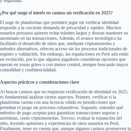
y seguridad.
¿Por qué surge el interés en casinos sin verificación en 2025?
El auge de plataformas que permiten jugar sin verificar identidad
responde a la creciente demanda de privacidad y rapidez. Muchos
usuarios peruanos quieren evitar trámites largos y desean mantener su
anonimato en las transacciones. Además, el avance tecnológico ha
facilitado el desarrollo de sitios que, mediante criptomonedas y
métodos alternativos, ofrecen acceso sin los procesos tradicionales de
registro y validación. Sin embargo, las regulaciones en Perú aún están
en evolución, por lo que algunos jugadores consideran opciones que
operan en zonas grises o con menor control, siempre buscando mayor
comodidad y confidencialidad.
Aspectos prácticos y consideraciones clave
Al buscar casinos que no requieran verificación de identidad en 2025,
es fundamental analizar ciertos aspectos. Primero, verificar si la
plataforma cuenta con una licencia válida en jurisdicciones que
permitan el juego sin procesos exhaustivos. Segundo, entender qué
métodos de pago aceptan para garantizar transacciones seguras y
anónimas, como criptomonedas. Tercero, evaluar la reputación del
sitio, leyendo opiniones y experiencias de otros usuarios en Perú.
Finalmente, tener en cuenta que, aunque algunos casinos promueven la