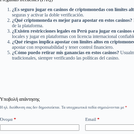
¿Es seguro jugar en casinos de criptomonedas con límites al
seguras y activar la doble verificación.
¿Qué criptomoneda es mejor para apostar en estos casinos?
de la plataforma.
¿Existen restricciones legales en Perú para jugar en casino
locales y jugar en plataformas con licencia internacional confiabl
¿Qué riesgos implica apostar con límites altos en criptomon
apostar con responsabilidad y tener control financiero.
¿Cómo puedo retirar mis ganancias en estos casinos?
Usualme
tradicionales, siempre verificando las políticas del casino.
Υποβολή απάντησης
Η ηλ. διεύθυνση σας δεν δημοσιεύεται.
Τα υποχρεωτικά πεδία σημειώνονται με
*
Όνομα
*
Email
*