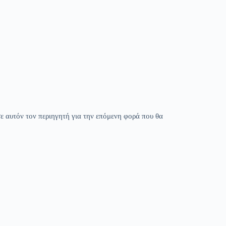
ε αυτόν τον περιηγητή για την επόμενη φορά που θα