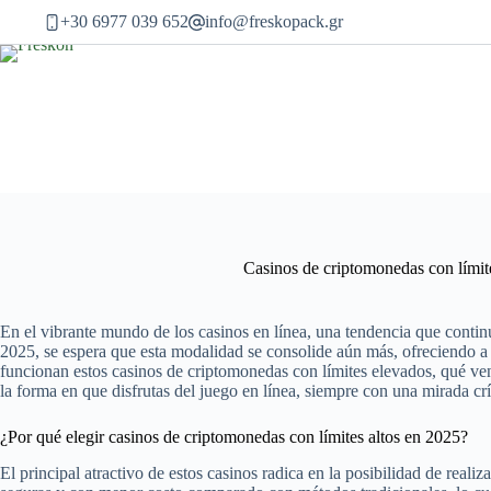
Μετάβαση
+30 6977 039 652
info@freskopack.gr
στο
περιεχόμενο
Casinos de criptomonedas con límit
En el vibrante mundo de los casinos en línea, una tendencia que continú
2025, se espera que esta modalidad se consolide aún más, ofreciendo a 
funcionan estos casinos de criptomonedas con límites elevados, qué ve
la forma en que disfrutas del juego en línea, siempre con una mirada crí
¿Por qué elegir casinos de criptomonedas con límites altos en 2025?
El principal atractivo de estos casinos radica en la posibilidad de real