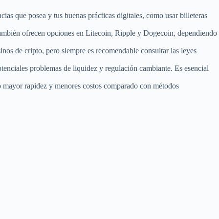
cias que posea y tus buenas prácticas digitales, como usar billeteras
también ofrecen opciones en Litecoin, Ripple y Dogecoin, dependiendo
inos de cripto, pero siempre es recomendable consultar las leyes
tenciales problemas de liquidez y regulación cambiante. Es esencial
ando mayor rapidez y menores costos comparado con métodos