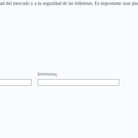
dad del mercado y a la seguridad de las billeteras. Es importante usar pl
Ιστότοπος