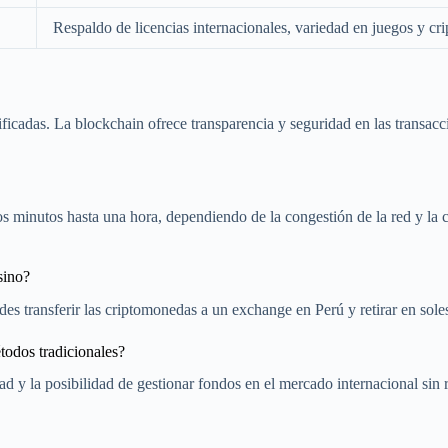
Respaldo de licencias internacionales, variedad en juegos y c
ificadas. La blockchain ofrece transparencia y seguridad en las transacci
 minutos hasta una hora, dependiendo de la congestión de la red y la c
sino?
s transferir las criptomonedas a un exchange en Perú y retirar en soles
todos tradicionales?
ad y la posibilidad de gestionar fondos en el mercado internacional sin r