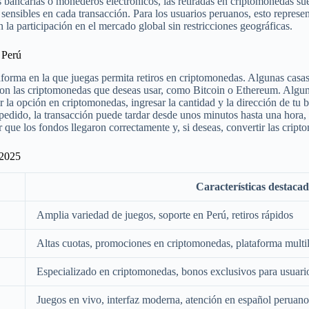
ias bancarias o monederos electrónicos, las retiradas en criptomonedas 
sensibles en cada transacción. Para los usuarios peruanos, esto represen
 la participación en el mercado global sin restricciones geográficas.
 Perú
forma en la que juegas permita retiros en criptomonedas. Algunas casas 
 con las criptomonedas que deseas usar, como Bitcoin o Ethereum. Algu
 la opción en criptomonedas, ingresar la cantidad y la dirección de tu bil
edido, la transacción puede tardar desde unos minutos hasta una hora, 
ar que los fondos llegaron correctamente y, si deseas, convertir las cri
 2025
Características destacad
Amplia variedad de juegos, soporte en Perú, retiros rápidos
Altas cuotas, promociones en criptomonedas, plataforma multi
Especializado en criptomonedas, bonos exclusivos para usuario
Juegos en vivo, interfaz moderna, atención en español peruano