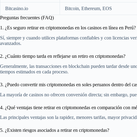
Bitcasino.io
Bitcoin, Ethereum, EOS
Preguntas frecuentes (FAQ)
1. ¿Es seguro retirar en criptomonedas en los casinos en línea en Perú?
Sí, siempre y cuando utilices plataformas confiables y con licencias ver
avanzados.
2. ¿Cuánto tiempo tarda en reflejarse un retiro en criptomonedas?
Generalmente, las transacciones en blockchain pueden tardar desde unos
tiempos estimados en cada proceso.
3. ¿Puedo convertir mis criptomonedas en soles peruanos dentro del ca
La mayoría de casinos no ofrecen conversión directa; sin embargo, puede
4. ¿Qué ventajas tiene retirar en criptomonedas en comparación con mé
Las principales ventajas son la rapidez, menores tarifas, mayor privacid
5. ¿Existen riesgos asociados a retirar en criptomonedas?