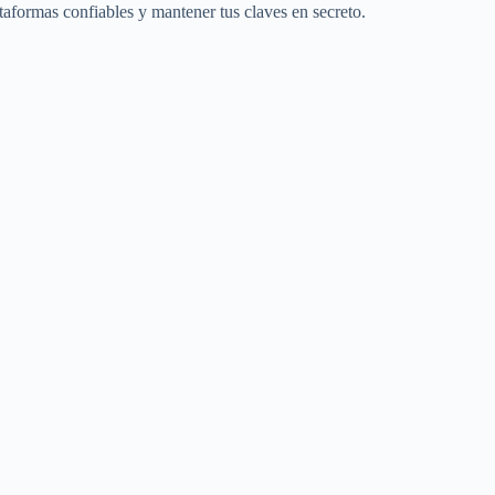
ataformas confiables y mantener tus claves en secreto.