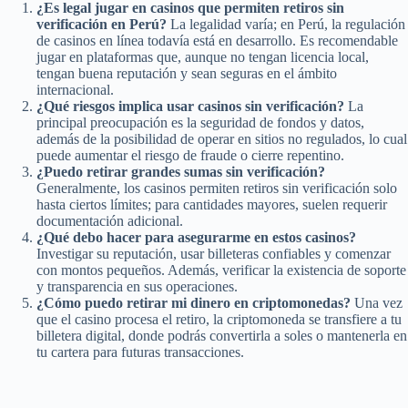
¿Es legal jugar en casinos que permiten retiros sin
verificación en Perú?
La legalidad varía; en Perú, la regulación
de casinos en línea todavía está en desarrollo. Es recomendable
jugar en plataformas que, aunque no tengan licencia local,
tengan buena reputación y sean seguras en el ámbito
internacional.
¿Qué riesgos implica usar casinos sin verificación?
La
principal preocupación es la seguridad de fondos y datos,
además de la posibilidad de operar en sitios no regulados, lo cual
puede aumentar el riesgo de fraude o cierre repentino.
¿Puedo retirar grandes sumas sin verificación?
Generalmente, los casinos permiten retiros sin verificación solo
hasta ciertos límites; para cantidades mayores, suelen requerir
documentación adicional.
¿Qué debo hacer para asegurarme en estos casinos?
Investigar su reputación, usar billeteras confiables y comenzar
con montos pequeños. Además, verificar la existencia de soporte
y transparencia en sus operaciones.
¿Cómo puedo retirar mi dinero en criptomonedas?
Una vez
que el casino procesa el retiro, la criptomoneda se transfiere a tu
billetera digital, donde podrás convertirla a soles o mantenerla en
tu cartera para futuras transacciones.