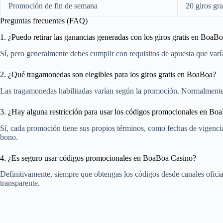
Promoción de fin de semana
20 giros gr
Preguntas frecuentes (FAQ)
1. ¿Puedo retirar las ganancias generadas con los giros gratis en BoaB
Sí, pero generalmente debes cumplir con requisitos de apuesta que varía
2. ¿Qué tragamonedas son elegibles para los giros gratis en BoaBoa?
Las tragamonedas habilitadas varían según la promoción. Normalmente,
3. ¿Hay alguna restricción para usar los códigos promocionales en Bo
Sí, cada promoción tiene sus propios términos, como fechas de vigencia, 
bono.
4. ¿Es seguro usar códigos promocionales en BoaBoa Casino?
Definitivamente, siempre que obtengas los códigos desde canales oficia
transparente.