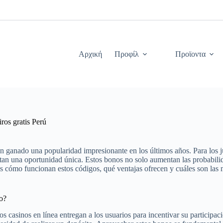
Αρχική
Προφίλ
Προϊοντα
ros gratis Perú
 han ganado una popularidad impresionante en los últimos años. Para lo
an una oportunidad única. Estos bonos no solo aumentan las probabilid
emos cómo funcionan estos códigos, qué ventajas ofrecen y cuáles son las
o?
os casinos en línea entregan a los usuarios para incentivar su particip