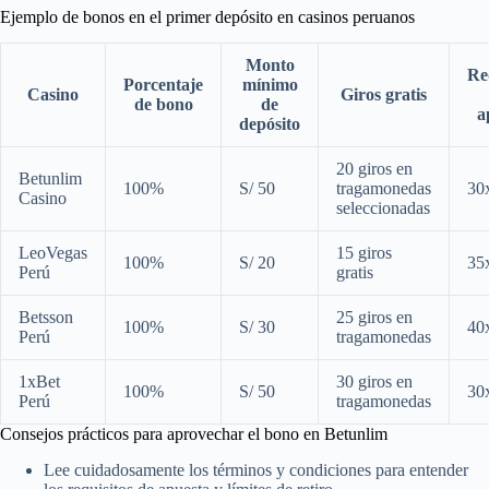
Ejemplo de bonos en el primer depósito en casinos peruanos
Monto
Re
Porcentaje
mínimo
Casino
Giros gratis
de bono
de
a
depósito
20 giros en
Betunlim
100%
S/ 50
tragamonedas
30
Casino
seleccionadas
LeoVegas
15 giros
100%
S/ 20
35
Perú
gratis
Betsson
25 giros en
100%
S/ 30
40
Perú
tragamonedas
1xBet
30 giros en
100%
S/ 50
30
Perú
tragamonedas
Consejos prácticos para aprovechar el bono en Betunlim
Lee cuidadosamente los términos y condiciones para entender