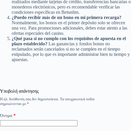
realizados mediante tarjetas de crédito, transferencias bancarias o
monederos electrónicos, pero es recomendable verificar las
condiciones específicas en Betunlim.
¿Puedo recibir más de un bono en mi primera recarga?
Normalmente, los bonos en el primer depósito solo se ofrecen
una vez. Para promociones adicionales, debes estar atento a las
ofertas especiales del casino.
¿Qué pasa si no cumplo con los requisitos de apuesta en el
plazo establecido?
Las ganancias y fondos bonus no
reclamados serán cancelados si no se cumplen en el tiempo
estipulado, por lo que es importante administrar bien tu tiempo y
apuestas.
Υποβολή απάντησης
Η ηλ. διεύθυνση σας δεν δημοσιεύεται.
Τα υποχρεωτικά πεδία
σημειώνονται με
*
Όνομα
*