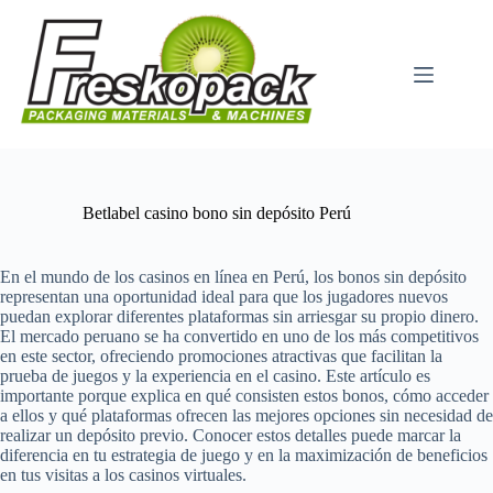
Μετάβαση
στο
περιεχόμενο
Betlabel casino bono sin depósito Perú
En el mundo de los casinos en línea en Perú, los bonos sin depósito
representan una oportunidad ideal para que los jugadores nuevos
puedan explorar diferentes plataformas sin arriesgar su propio dinero.
El mercado peruano se ha convertido en uno de los más competitivos
en este sector, ofreciendo promociones atractivas que facilitan la
prueba de juegos y la experiencia en el casino. Este artículo es
importante porque explica en qué consisten estos bonos, cómo acceder
a ellos y qué plataformas ofrecen las mejores opciones sin necesidad de
realizar un depósito previo. Conocer estos detalles puede marcar la
diferencia en tu estrategia de juego y en la maximización de beneficios
en tus visitas a los casinos virtuales.