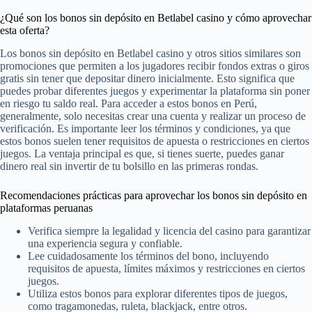
¿Qué son los bonos sin depósito en Betlabel casino y cómo aprovechar
esta oferta?
Los bonos sin depósito en Betlabel casino y otros sitios similares son
promociones que permiten a los jugadores recibir fondos extras o giros
gratis sin tener que depositar dinero inicialmente. Esto significa que
puedes probar diferentes juegos y experimentar la plataforma sin poner
en riesgo tu saldo real. Para acceder a estos bonos en Perú,
generalmente, solo necesitas crear una cuenta y realizar un proceso de
verificación. Es importante leer los términos y condiciones, ya que
estos bonos suelen tener requisitos de apuesta o restricciones en ciertos
juegos. La ventaja principal es que, si tienes suerte, puedes ganar
dinero real sin invertir de tu bolsillo en las primeras rondas.
Recomendaciones prácticas para aprovechar los bonos sin depósito en
plataformas peruanas
Verifica siempre la legalidad y licencia del casino para garantizar
una experiencia segura y confiable.
Lee cuidadosamente los términos del bono, incluyendo
requisitos de apuesta, límites máximos y restricciones en ciertos
juegos.
Utiliza estos bonos para explorar diferentes tipos de juegos,
como tragamonedas, ruleta, blackjack, entre otros.