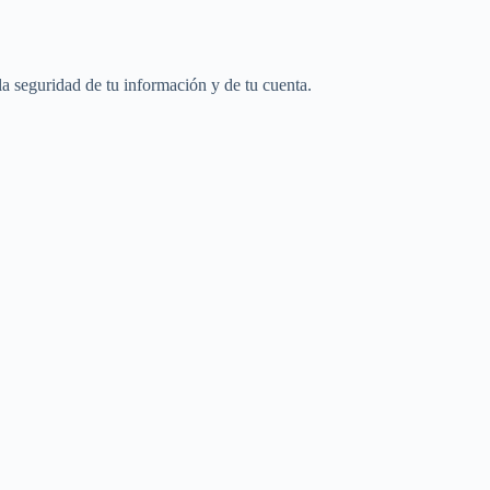
la seguridad de tu información y de tu cuenta.