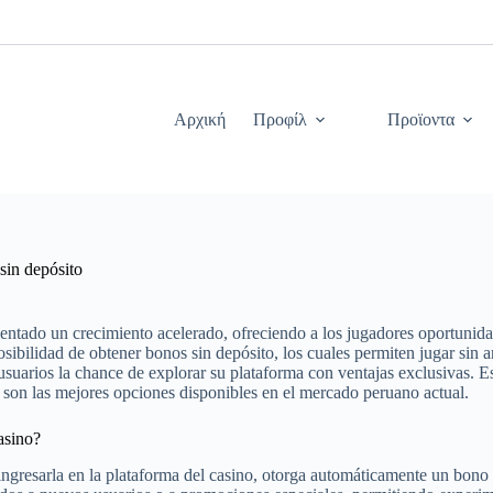
Αρχική
Προφίλ
Προϊοντα
in depósito
imentado un crecimiento acelerado, ofreciendo a los jugadores oportunida
osibilidad de obtener bonos sin depósito, los cuales permiten jugar sin
usuarios la chance de explorar su plataforma con ventajas exclusivas. E
son las mejores opciones disponibles en el mercado peruano actual.
asino?
ingresarla en la plataforma del casino, otorga automáticamente un bono 