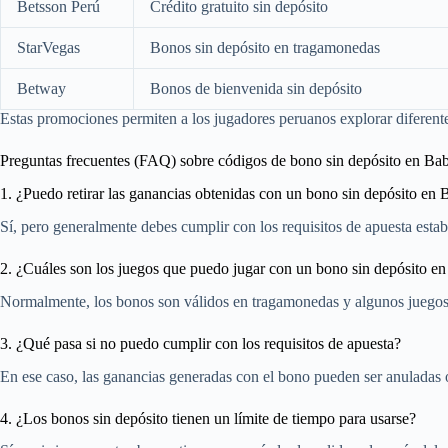
Betsson Perú
Crédito gratuito sin depósito
StarVegas
Bonos sin depósito en tragamonedas
Betway
Bonos de bienvenida sin depósito
Estas promociones permiten a los jugadores peruanos explorar diferente
Preguntas frecuentes (FAQ) sobre códigos de bono sin depósito en Bab
1. ¿Puedo retirar las ganancias obtenidas con un bono sin depósito en 
Sí, pero generalmente debes cumplir con los requisitos de apuesta establ
2. ¿Cuáles son los juegos que puedo jugar con un bono sin depósito en
Normalmente, los bonos son válidos en tragamonedas y algunos juegos de
3. ¿Qué pasa si no puedo cumplir con los requisitos de apuesta?
En ese caso, las ganancias generadas con el bono pueden ser anuladas o 
4. ¿Los bonos sin depósito tienen un límite de tiempo para usarse?