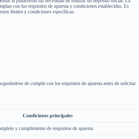
ntar la plataforma sin necesidad de realizar un depósito inicial. La
mplan con los requisitos de apuesta y condiciones establecidas. Es
ienen límites y condiciones específicas.
gurándose de cumplir con los requisitos de apuesta antes de solicitar
Condiciones principales
ompleto y cumplimiento de requisitos de apuesta