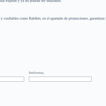
ual expiran y ya no podrán ser utilizados.
s y confiables como Babibet, en el apartado de promociones, garantizas 
Ιστότοπος