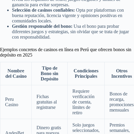
ganancia para evitar sorpresas.
Selección de casinos confiables:
Opta por plataformas con
buena reputación, licencia vigente y opiniones positivas en
comunidades locales.
Gestión responsable del bono:
Usa el bono para probar
diferentes juegos y estrategias, sin olvidar que se trata de jugar
con responsabilidad.
Ejemplos concretos de casinos en línea en Perú que ofrecen bonos sin
depósito en 2025
Tipo de
Nombre
Condiciones
Otros
Bono sin
del Casino
Principales
Incentivos
Depósito
Requiere
Bonos de
Fichas
verificación
Peru
recarga,
gratuitas al
de cuenta,
Casino
promociones
registrarse
límites de
mensuales
retiro
Solo juegos
Premios
Dinero gratis
seleccionados,
semanales,
AndesBet
para nuevos