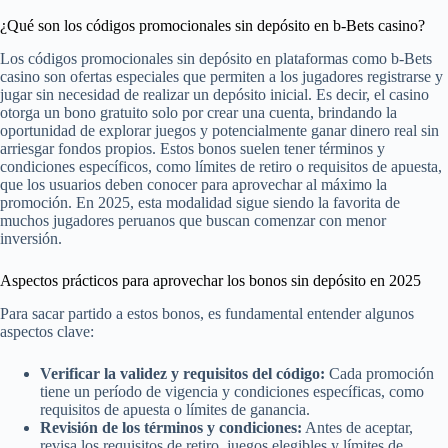
¿Qué son los códigos promocionales sin depósito en b-Bets casino?
Los códigos promocionales sin depósito en plataformas como b-Bets
casino son ofertas especiales que permiten a los jugadores registrarse y
jugar sin necesidad de realizar un depósito inicial. Es decir, el casino
otorga un bono gratuito solo por crear una cuenta, brindando la
oportunidad de explorar juegos y potencialmente ganar dinero real sin
arriesgar fondos propios. Estos bonos suelen tener términos y
condiciones específicos, como límites de retiro o requisitos de apuesta,
que los usuarios deben conocer para aprovechar al máximo la
promoción. En 2025, esta modalidad sigue siendo la favorita de
muchos jugadores peruanos que buscan comenzar con menor
inversión.
Aspectos prácticos para aprovechar los bonos sin depósito en 2025
Para sacar partido a estos bonos, es fundamental entender algunos
aspectos clave:
Verificar la validez y requisitos del código:
Cada promoción
tiene un período de vigencia y condiciones específicas, como
requisitos de apuesta o límites de ganancia.
Revisión de los términos y condiciones:
Antes de aceptar,
revisa los requisitos de retiro, juegos elegibles y límites de