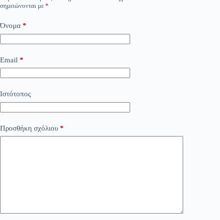
σημειώνονται με
*
Όνομα
*
Email
*
Ιστότοπος
Προσθήκη σχόλιου
*