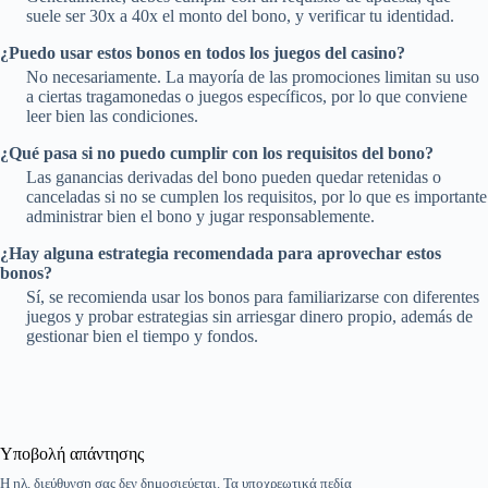
suele ser 30x a 40x el monto del bono, y verificar tu identidad.
¿Puedo usar estos bonos en todos los juegos del casino?
No necesariamente. La mayoría de las promociones limitan su uso
a ciertas tragamonedas o juegos específicos, por lo que conviene
leer bien las condiciones.
¿Qué pasa si no puedo cumplir con los requisitos del bono?
Las ganancias derivadas del bono pueden quedar retenidas o
canceladas si no se cumplen los requisitos, por lo que es importante
administrar bien el bono y jugar responsablemente.
¿Hay alguna estrategia recomendada para aprovechar estos
bonos?
Sí, se recomienda usar los bonos para familiarizarse con diferentes
juegos y probar estrategias sin arriesgar dinero propio, además de
gestionar bien el tiempo y fondos.
Υποβολή απάντησης
Η ηλ. διεύθυνση σας δεν δημοσιεύεται.
Τα υποχρεωτικά πεδία