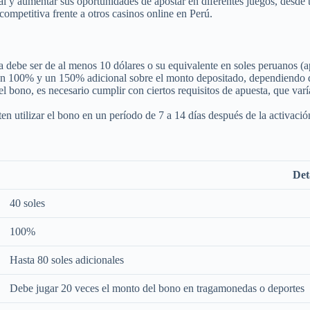
ial y aumentar sus oportunidades de apostar en diferentes juegos, desde
 competitiva frente a otros casinos online en Perú.
ga debe ser de al menos 10 dólares o su equivalente en soles peruanos (
n 100% y un 150% adicional sobre el monto depositado, dependiendo de
 el bono, es necesario cumplir con ciertos requisitos de apuesta, que v
 utilizar el bono en un período de 7 a 14 días después de la activación
Det
40 soles
100%
Hasta 80 soles adicionales
Debe jugar 20 veces el monto del bono en tragamonedas o deportes