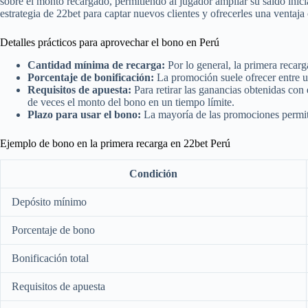
sobre el monto recargado, permitiendo al jugador ampliar su saldo inic
estrategia de 22bet para captar nuevos clientes y ofrecerles una ventaja
Detalles prácticos para aprovechar el bono en Perú
Cantidad mínima de recarga:
Por lo general, la primera recar
Porcentaje de bonificación:
La promoción suele ofrecer entre u
Requisitos de apuesta:
Para retirar las ganancias obtenidas con
de veces el monto del bono en un tiempo límite.
Plazo para usar el bono:
La mayoría de las promociones permiten
Ejemplo de bono en la primera recarga en 22bet Perú
Condición
Depósito mínimo
Porcentaje de bono
Bonificación total
Requisitos de apuesta