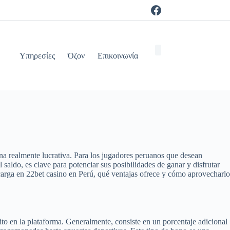
Υπηρεσίες
Όζον
Επικοινωνία
na realmente lucrativa. Para los jugadores peruanos que desean
aldo, es clave para potenciar sus posibilidades de ganar y disfrutar
recarga en 22bet casino en Perú, qué ventajas ofrece y cómo aprovecharlo
to en la plataforma. Generalmente, consiste en un porcentaje adicional