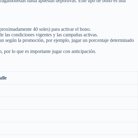
 tragamonedas hasta apuestas deportivas. Este tipo de bono es una
aproximadamente 40 soles) para activar el bono.
 las condiciones vigentes y las campañas activas.
arían según la promoción, por ejemplo, jugar un porcentaje determinado
, por lo que es importante jugar con anticipación.
alle