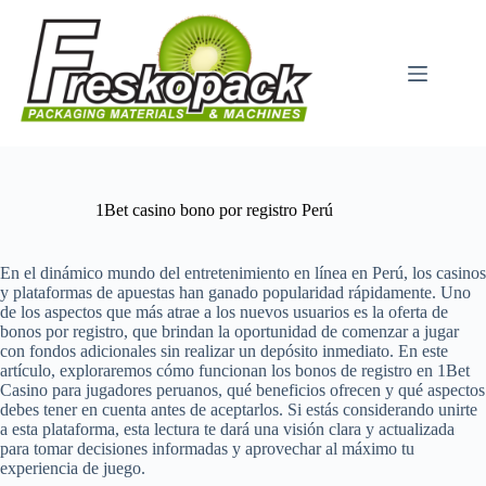
Μετάβαση
στο
περιεχόμενο
1Bet casino bono por registro Perú
En el dinámico mundo del entretenimiento en línea en Perú, los casinos
y plataformas de apuestas han ganado popularidad rápidamente. Uno
de los aspectos que más atrae a los nuevos usuarios es la oferta de
bonos por registro, que brindan la oportunidad de comenzar a jugar
con fondos adicionales sin realizar un depósito inmediato. En este
artículo, exploraremos cómo funcionan los bonos de registro en 1Bet
Casino para jugadores peruanos, qué beneficios ofrecen y qué aspectos
debes tener en cuenta antes de aceptarlos. Si estás considerando unirte
a esta plataforma, esta lectura te dará una visión clara y actualizada
para tomar decisiones informadas y aprovechar al máximo tu
experiencia de juego.