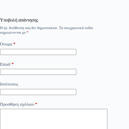
Υποβολή απάντησης
Η ηλ. διεύθυνση σας δεν δημοσιεύεται.
Τα υποχρεωτικά πεδία
σημειώνονται με
*
Όνομα
*
Email
*
Ιστότοπος
Προσθήκη σχόλιου
*