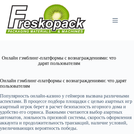
Μετάβαση
στο
περιεχόμενο
Онлайн гэмблинг-платформы с вознаграждениями: что
дарят пользователям
Онлайн гэмблинг-платформы с вознаграждениями: что дарят
пользователям
Популярность онлайн-казино у геймеров вызвана различными
аспектами. В процессе подбора площадки с целью азартных игр
азартный игрок берет в расчет безопасность игорного дома и
удобство его сервиса. Важными считаются выбор азартных
автоматов, лояльность призовой системы, скорость оформления
аккаунта и продолжительность транзакций, наличие условий,
увеличивающих вероятность победы.