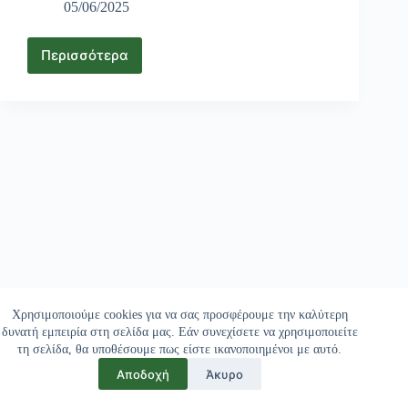
05/06/2025
Περισσότερα
Bedpage
Coin
Worth
Right
Now,
Bed
To
Usd
Live
Value,
Marketcap
And
Chart
Χρησιμοποιούμε cookies για να σας προσφέρουμε την καλύτερη
δυνατή εμπειρία στη σελίδα μας. Εάν συνεχίσετε να χρησιμοποιείτε
τη σελίδα, θα υποθέσουμε πως είστε ικανοποιημένοι με αυτό.
Αποδοχή
Άκυρο
Copyright © 2026 - Freskon.gr